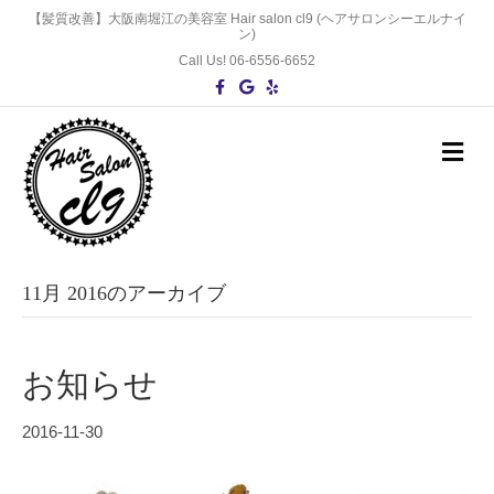
【髪質改善】大阪南堀江の美容室 Hair salon cl9 (ヘアサロンシーエルナイ
ン)
Call Us! 06-6556-6652
F
G
Y
a
o
e
c
o
l
e
g
p
b
l
メ
o
e
ニ
o
ュ
k
ー
の
設
定
11月 2016のアーカイブ
お知らせ
2016-11-30