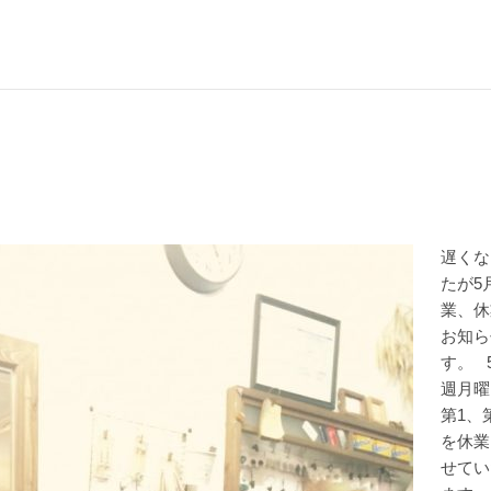
遅くな
たが5
業、休
お知ら
す。 
週月曜
第1、
を休業
せてい