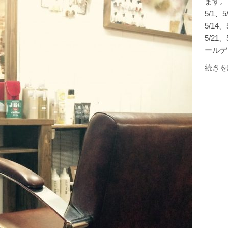
ます。
5/1、5
5/14、
5/21、
ールデ
続きを