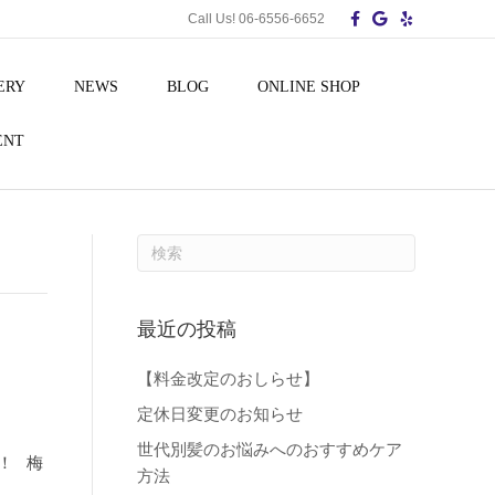
F
G
Y
Call Us! 06-6556-6652
a
o
e
c
o
l
e
g
p
b
l
ERY
NEWS
BLOG
ONLINE SHOP
o
e
o
k
ENT
最近の投稿
【料金改定のおしらせ】
定休日変更のお知らせ
世代別髪のお悩みへのおすすめケア
う！ 梅
方法