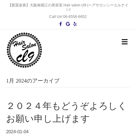
【髪質改善】大阪南堀江の美容室 Hair salon cl9 (ヘアサロンシーエルナイ
ン)
Call Us! 06-6556-6652
F
G
Y
a
o
e
c
o
l
e
g
p
b
l
メ
o
e
ニ
o
ュ
k
ー
の
設
定
1月 2024のアーカイブ
２０２４年もどうぞよろしく
お願い申し上げます
2024-01-04