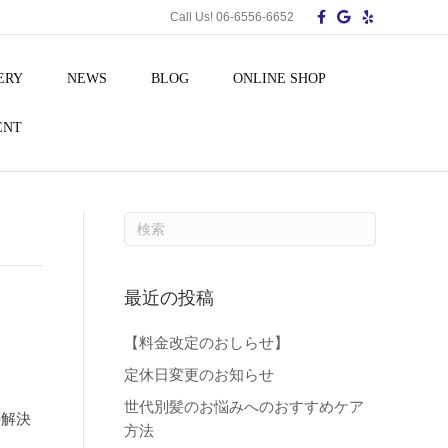
F
G
Y
Call Us! 06-6556-6652
a
o
e
c
o
l
e
g
p
b
l
ERY
NEWS
BLOG
ONLINE SHOP
o
e
o
k
ENT
最近の投稿
【料金改定のおしらせ】
定休日変更のお知らせ
世代別髪のお悩みへのおすすめケア
の解決
方法