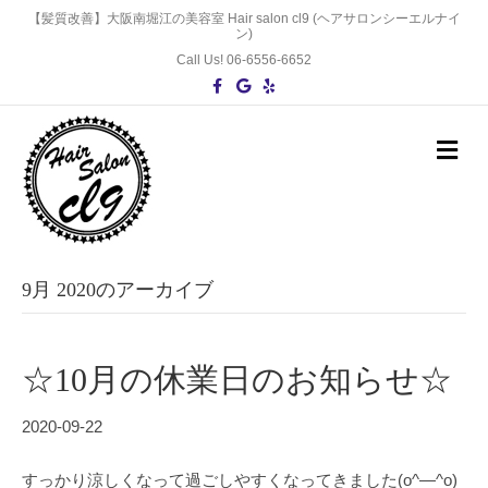
【髪質改善】大阪南堀江の美容室 Hair salon cl9 (ヘアサロンシーエルナイ
ン)
Call Us! 06-6556-6652
F
G
Y
a
o
e
c
o
l
e
g
p
b
l
メ
o
e
ニ
o
ュ
k
ー
の
設
定
9月 2020のアーカイブ
☆10月の休業日のお知らせ☆
2020-09-22
すっかり涼しくなって過ごしやすくなってきました(o^―^o)