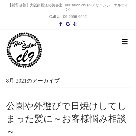
【髪質改善】大阪南堀江の美容室 Hair salon cl9 (ヘアサロンシーエルナイ
ン)
Call Us! 06-6556-6652
F
G
Y
a
o
e
c
o
l
e
g
p
b
l
メ
o
e
ニ
o
ュ
k
ー
の
設
定
8月 2021のアーカイブ
公園や外遊びで日焼けしてし
まった髪に～お客様悩み相談
～