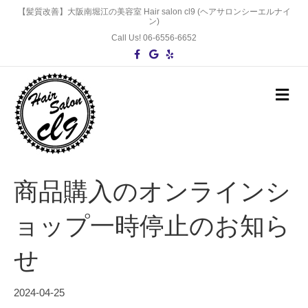
【髪質改善】大阪南堀江の美容室 Hair salon cl9 (ヘアサロンシーエルナイ
ン)
Call Us! 06-6556-6652
F
G
Y
a
o
e
c
o
l
e
g
p
b
l
メ
o
e
ニ
o
ュ
k
ー
の
設
定
商品購入のオンラインシ
ョップ一時停止のお知ら
せ
2024-04-25